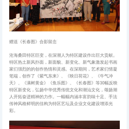
赠送《长春图》合影留念
沧海桑田特区巨变，在深潮人为特区建设作出巨大贡献。
特区热土新风扑面，新面貌、新变化、新气象激发起书画
家们强烈的的创作热情和灵感。在深期间，艺术家们情凝
笔端，创作了《紫气东来》、《映日荷花》、《牛气冲
天》、《满树黄金》《鱼乐图》、《长春图》等30幅反映
特区新变化，弘扬中华优秀传统文化和潮汕文化，颂扬潮
人开拓奋进精神的力作。一幅幅内涵丰富韵味十足、手法
传神风格鲜明的佳构为特区艺坛及企业文化建设增添光
彩。