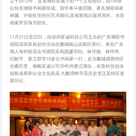
立于2012年，是省潮联会属下的一个文化组织，由100多
位知名潮籍书画家组成。国学泰斗饶宗颐、著名潮籍画家
林墉、许钦松等担任艺术顾问;原省新闻出版局局长、水彩
画家罗宗海为院长。
11月21日至22日，由深圳富诚科技公司主办的广东潮联书
画院深圳采风创作活动在鹏城南山高新区举行。来自广东
潮人海外联谊会书画院采风团廖宗怡、林寻稳、林仲伟、
纪献平、蔡立群等10多位书画家一行，走马鹏城感受特区
沧桑巨变，领略富诚公司30年间勇立潮头，依靠科技创业
创新成果和企业文化风采;大鹏湾畔寻觅历史变迁及特区发
展印记。