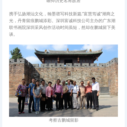
瞻仰历史名将故居
携手弘扬潮汕文化，翰墨谱写科技新篇;“富慧笃诚”潮商之
光，丹青留痕鹏城添彩。深圳富诚科技公司主办的广东潮
联书画院深圳采风创作活动时间虽短，然却在鹏城留下美
谈。
考察古鹏城留影