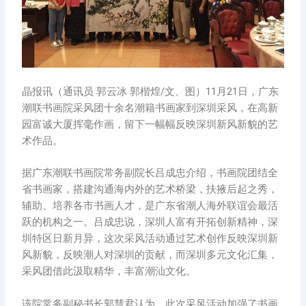
晶报讯（通讯员 郭云冰 郭楷煌/文、图）11月21日，广东
潮联书画院采风团十余名潮籍书画家到深圳采风，在高新
园富诚大厦挥毫作画，留下一幅幅反映深圳新风新貌的艺
术作品。
据广东潮联书画院常务副院长吕成忠介绍，书画院团结全
省书画家，搭建沟通海内外的艺术桥梁，扶掖后起之秀，
辅助、培养各市书画人才，是广东省潮人海外联谊会最活
跃的机构之一。吕成忠说，深圳人富有开拓创新精神，深
圳特区日新月异，这次采风活动通过艺术创作反映深圳新
风新貌，反映潮人对深圳的贡献，而深圳多元文化汇集，
采风团借此汲取精华，丰富潮汕文化。
该院常务副秘书长郭慧君认为，此次采风活动加强了书画