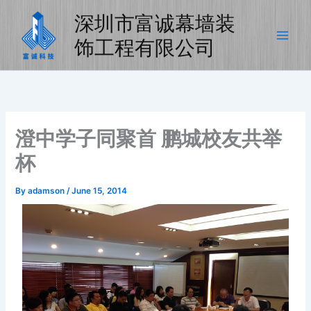
Skip
深圳市富诚幕墙装
to
content
饰工程有限公司
澄中学子同聚首 鹏城校友共举
杯
By
adamson
/
June 15, 2014