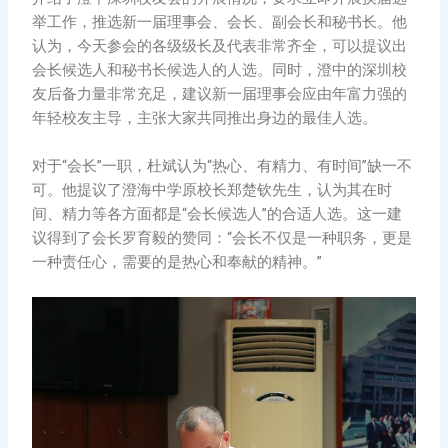
举工作，推选新一届理事会、会长、副会长和秘书长。他
认为，今天参会的各级级长及代表非常齐全，可以提议出
会长候选人和秘书长候选人的人选。同时，澄中的深圳校
友后备力量非常充足，建议新一届理事会应由年富力强的
年轻校友主导，主张大家共同推出身边的最佳人选。
对于“会长”一职，杜斌认为“热心、有精力、有时间”缺一不
可。他提议了澄海中学原校长郑楚钦先生，认为其在时
间、精力等各方面都是“会长候选人”的合适人选。这一建
议得到了会长罗育毅的赞同：“会长不仅是一种职务，更是
一种责任心，需要的是热心和奉献的精神。”