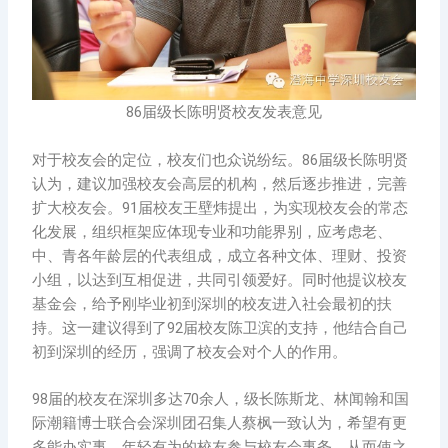
86届级长陈明贤校友发表意见
对于校友会的定位，校友们也众说纷纭。86届级长陈明贤
认为，建议加强校友会高层的机构，然后逐步推进，完善
扩大校友会。91届校友王壁炜提出，为实现校友会的常态
化发展，组织框架应体现专业和功能界别，应考虑老、
中、青各年龄层的代表组成，成立各种文体、理财、投资
小组，以达到互相促进，共同引领爱好。同时他提议校友
基金会，给予刚毕业初到深圳的校友进入社会最初的扶
持。这一建议得到了92届校友陈卫滨的支持，他结合自己
初到深圳的经历，强调了校友会对个人的作用。
98届的校友在深圳多达70余人，级长陈斯龙、林闻翰和国
际潮籍博士联合会深圳团召集人蔡枫一致认为，希望有更
多能办实事、年轻有为的校友参与校友会事务，从而使之