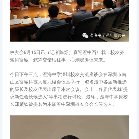
校友会6月15日讯（记者陈烁）喜迎澄中百年载，校友齐
聚到富诚。觥筹交错话往事，心潮澎湃议未来。
今日下午三点，澄海中学深圳校友交流座谈会在深圳市南
山区富城科技大厦九楼会议室举行，42名澄中各届新推选
的级长及校友代表出席了本次会议。会上，各届代表就“提
议新任会长候选人”等事项进行讨论。最终，澄海中学原校
长郑楚钦被提名为本届澄中深圳校友会会长候选人。