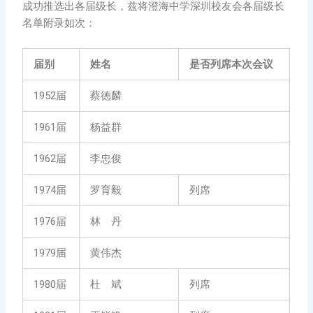
成功推选出各届级长，兹将澄海中学深圳校友会各届级长
名单附录如次：
届别
姓名
是否列席本次会议
1952届
蔡德麟
1961届
杨益群
1962届
李忠俊
1974届
罗育毅
列席
1976届
林 丹
1979届
黄伟杰
1980届
杜 斌
列席