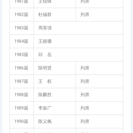
1981届
王锐锋
列席
1982届
杜锡群
列席
1983届
周英强
1984届
王丽珊
1985届
邱 岳
1986届
陈明贤
列席
1987届
王 权
列席
1988届
陈麟胜
列席
1989届
李振广
列席
1990届
陈义枫
列席