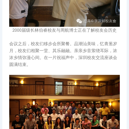
2000届级长林伯睿校友与周航博士正在了解校友会历史
会议之后，校友们移步会所聚餐。品潮汕美味，忆青葱岁
月，校友们相聚一堂、其乐融融。亲亲乡音萦绕耳际，浓
浓乡情弥漫心间。在一片祝福声中，深圳校友交流座谈会
圆满结束。