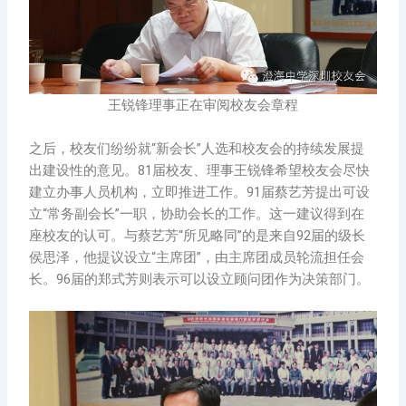
王锐锋理事正在审阅校友会章程
之后，校友们纷纷就“新会长”人选和校友会的持续发展提
出建设性的意见。81届校友、理事王锐锋希望校友会尽快
建立办事人员机构，立即推进工作。91届蔡艺芳提出可设
立“常务副会长”一职，协助会长的工作。这一建议得到在
座校友的认可。与蔡艺芳“所见略同”的是来自92届的级长
侯思泽，他提议设立“主席团”，由主席团成员轮流担任会
长。96届的郑式芳则表示可以设立顾问团作为决策部门。