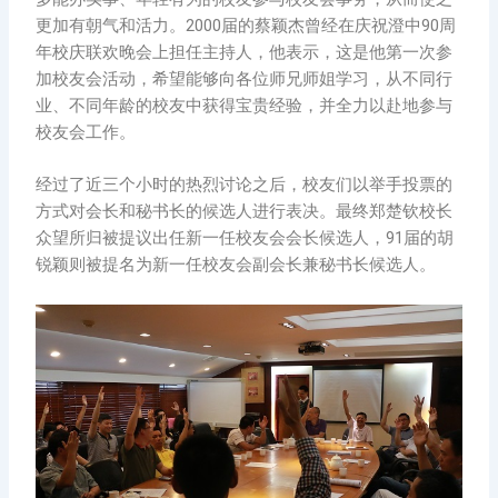
更加有朝气和活力。2000届的蔡颖杰曾经在庆祝澄中90周
年校庆联欢晚会上担任主持人，他表示，这是他第一次参
加校友会活动，希望能够向各位师兄师姐学习，从不同行
业、不同年龄的校友中获得宝贵经验，并全力以赴地参与
校友会工作。
经过了近三个小时的热烈讨论之后，校友们以举手投票的
方式对会长和秘书长的候选人进行表决。最终郑楚钦校长
众望所归被提议出任新一任校友会会长候选人，91届的胡
锐颖则被提名为新一任校友会副会长兼秘书长候选人。