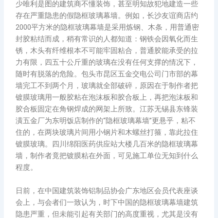
少唯利是图的建筑商不懂装饰，甚至明知故犯地建造一些
存在严重隐患的假隐框玻璃幕墙。例如，长沙友谊商店约
2000平方米的隐框玻璃幕墙是采用炼钢、木条，用普通密
封胶粘结而成，稍有常识的人都知道：钢铁会因氧化而生
锈，木头有纤维根本不可能牢固粘合，普通胶能承受的拉
力有限，四五十公斤重的玻璃在没有任何支撑的情况下，
随时有脱落的危险。包头市昆区五金交电公司门市部的幕
墙完工不到两个月，玻璃就全部破碎，原因在于制作者把
镀膜玻璃用一般胶粘在泡沫板和胶合板上，再把泡沫板和
胶合板固定在角钢焊成的网架上所致。江苏无锡县东锋装
潢五金厂为东明饭店制作的“隐框玻璃幕墙”更悬乎，粘不
住的，在两块玻璃片间用小钢片和木螺丝打箍，靠此拉住
镀膜玻璃。四川绵阳医药供应站大楼几百米的隐框玻璃幕
墙，制作者竟把镀膜粘在外面，可见施工单位无知到什么
程度。
日前，在中国建筑装饰铝制品协会广东地区会员代表座谈
会上，与会者们一致认为，时下中国的隐框玻璃幕墙建筑
隐患严重，但未能引起有关部门的高度重视，尤其是没有