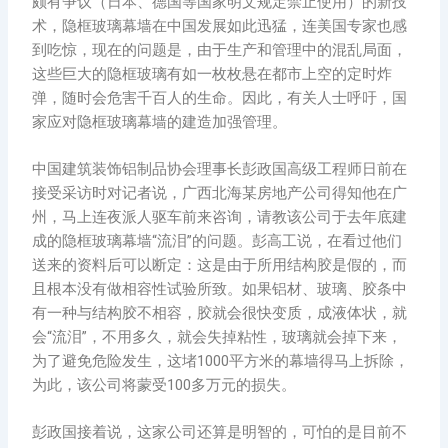
颇有争议（日本、德国等国家明文规定禁止使用）的新技
术，隐框玻璃幕墙在中国发展如此迅猛，连美国专家也感
到吃惊，现在的问题是，由于生产和管理中的混乱局面，
这些巨大的隐框玻璃有如一枚枚悬在都市上空的定时炸
弹，随时会危害千百人的生命。因此，有关人士呼吁，国
家应对隐框玻璃幕墙的建造加强管理。
中国建筑装饰铝制品协会理事长彭政国高级工程师日前在
接受采访时对记者说，广西北海某房地产公司得知他在广
州，马上连夜派人驱车前来咨询，请教该公司于去年底建
成的隐框玻璃幕墙“流泪”的问题。彭高工说，在看过他们
送来的资料后可以断定：这是由于所用结构胶是假的，而
且根本没有做相容性试验所致。如果铝材、玻璃、胶条中
有一种与结构胶不相容，胶就会很快变质，成液体状，就
会“流泪”，不用多久，就会失掉粘性，玻璃就会掉下来，
为了避免危险发生，这堵1000平方米的幕墙得马上拆除，
为此，该公司将蒙受100多万元的损失。
彭政国接着说，这家公司还算是明智的，可怕的是目前不