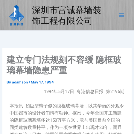
Skip
深圳市富诚幕墙装
to
content
饰工程有限公司
建立专门法规刻不容缓 隐框玻
璃幕墙隐患严重
By
adamson
/
May 17, 1994
1994年5月17日 粤港信息日报 第2195期
本报讯 如巨型镜子似的隐框玻璃幕墙，以其华丽的外观令
中国都市的设计者们情有独钟。据悉，今年全国开工新建
的隐框玻璃幕墙多达150万平方米，竟与美国目前全国的
同类建筑数量持平，作为一项在世界上出现才23年，而且