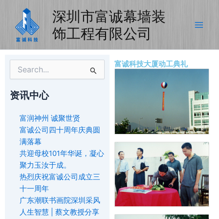
Skip
深圳市富诚幕墙装
to
content
饰工程有限公司
富诚科技大厦动工典礼
Search
for:
资讯中心
富润神州 诚聚世贤
富诚公司四十周年庆典圆
满落幕
共迎母校101年华诞，凝心
聚力玉汝于成。
热烈庆祝富诚公司成立三
十一周年
广东潮联书画院深圳采风
人生智慧 | 蔡文教授分享